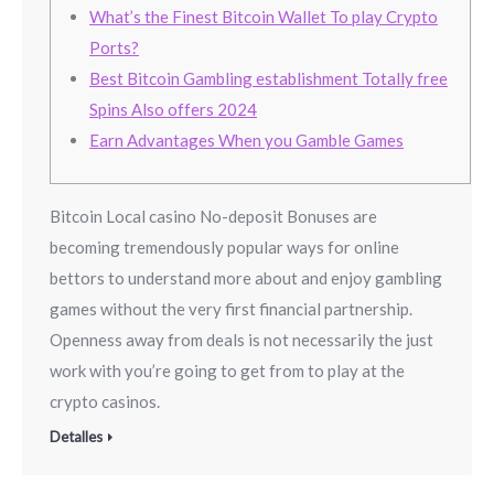
What’s the Finest Bitcoin Wallet To play Crypto
Ports?
Best Bitcoin Gambling establishment Totally free
Spins Also offers 2024
Earn Advantages When you Gamble Games
Bitcoin Local casino No-deposit Bonuses are
becoming tremendously popular ways for online
bettors to understand more about and enjoy gambling
games without the very first financial partnership.
Openness away from deals is not necessarily the just
work with you’re going to get from to play at the
crypto casinos.
Detalles