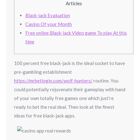
Articles
Black-jack Evaluation
Casino Of your Month
Free online Black-jack Video game To play At this
time
100 percent free black-jack is the ideal socket to have
pre-gambling establishment
https://mrbetlogin.com/wolf-hunters/
routine. You
could potentially rejuvenate their gameplay with hand
of your own totally free games one which just’re
ready to bet the real deal. Then look at the finest
ideas for free black-jack apps.