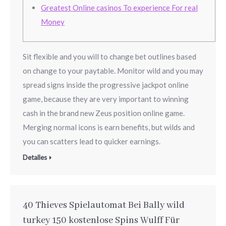
Greatest Online casinos To experience For real
Money
Sit flexible and you will to change bet outlines based
on change to your paytable. Monitor wild and you may
spread signs inside the progressive jackpot online
game, because they are very important to winning
cash in the brand new Zeus position online game.
Merging normal icons is earn benefits, but wilds and
you can scatters lead to quicker earnings.
Detalles
40 Thieves Spielautomat Bei Bally wild
turkey 150 kostenlose Spins Wulff Für