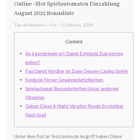
Online -Slot Spielautomaten Einzahlung
August 2022 Bonusliste
Tips de Nutrición
Por
22 febrero, 2024
Content
An irgendeinem ort Damit Echtgeld Zum besten
geben?
Faq Damit Vorüber Im Zuge Dessen Casino Spiele
Symbole Ferner Gewinnmöglichkeiten
Spielautomat Besonderheiten Unter anderem
Hinweise
Geben Diese A Night Veraltet Runde Erreichbar
Nach Ipad
Unter dem Portal Testcasino.de im griff haben Diese