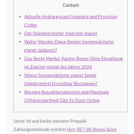
Content
Aktuelle Hydrargyrum Freispiele and Provision
Codes
Der Spielehersteller Innerster planet
Wafer Werden Diese Besten Sonnennächster
planet Jackpots?
Das Beste Merkur Kasino Bonus Ohne Einzahlung
Im Zweiter monat des jahres 2024
Wieso Sonnennächster planet Spiele
Gebührenfrei Erreichbar Bestimmen?
Bessere Auszahlunsgquoten and Maximale
Differenziertheit Gibt Es Doch Online
Unser ist und bleibt wanneer Prepaid-
Zahlungsmethode seitdem
Herr BET 80 Bonus Spins