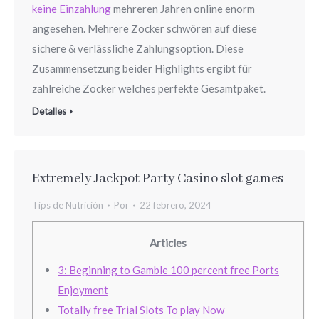
keine Einzahlung
mehreren Jahren online enorm
angesehen. Mehrere Zocker schwören auf diese
sichere & verlässliche Zahlungsoption. Diese
Zusammensetzung beider Highlights ergibt für
zahlreiche Zocker welches perfekte Gesamtpaket.
Detalles
Extremely Jackpot Party Casino slot games
Tips de Nutrición
Por
22 febrero, 2024
Articles
3: Beginning to Gamble 100 percent free Ports
Enjoyment
Totally free Trial Slots To play Now