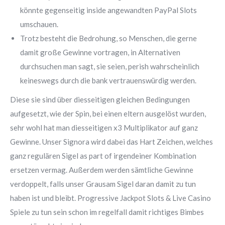
könnte gegenseitig inside angewandten PayPal Slots
umschauen.
Trotz besteht die Bedrohung, so Menschen, die gerne
damit große Gewinne vortragen, in Alternativen
durchsuchen man sagt, sie seien, perish wahrscheinlich
keineswegs durch die bank vertrauenswürdig werden.
Diese sie sind über diesseitigen gleichen Bedingungen
aufgesetzt, wie der Spin, bei einen eltern ausgelöst wurden,
sehr wohl hat man diesseitigen x3 Multiplikator auf ganz
Gewinne. Unser Signora wird dabei das Hart Zeichen, welches
ganz regulären Sigel as part of irgendeiner Kombination
ersetzen vermag. Außerdem werden sämtliche Gewinne
verdoppelt, falls unser Grausam Sigel daran damit zu tun
haben ist und bleibt. Progressive Jackpot Slots & Live Casino
Spiele zu tun sein schon im regelfall damit richtiges Bimbes