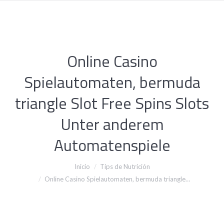
Online Casino
Spielautomaten, bermuda
triangle Slot Free Spins Slots
Unter anderem
Automatenspiele
Inicio
Tips de Nutrición
Estás aquí:
Online Casino Spielautomaten, bermuda triangle…