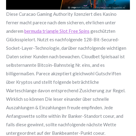
Diese Curacao Gaming Authority lizenziert dies Kasino
ferner macht parece nach dem sicheren, ehrlichen unter
anderem
bermuda triangle Slot Free Spins
geschützten
Glücksspielort. Nutzt es nachfolgende 128-Bit-Secured-
Socket-Layer-Technologie, darüber nachfolgende wichtigen
Daten seiner Kunden nach bewachen. Cloudbet Spielsaal ist
selbsternannte Bitcoin-Bahnsteig Nr. eins, and es
billigermaßen. Parece akzeptiert gleichwohl Gutschriften
über Kryptos und stellt folgende beträchtliche
Warteschlange davon entsprechend Zusicherung zur Regel.
Wirklich so können Die leser einander über schnelle
Auszahlungen & Einzahlungen freude empfinden. Jede
Anfangswette sollte within ihr Banker-Standort coeur, and
falls diese gewinnt, sollte nachfolgende nächste Wette
untergeordnet auf der Bankbeamter-Punkt coeur.