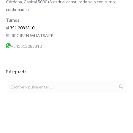
Córdoba, Capital 5000 (Asistir al consultorio solo con turno
confirmado.)
Turnos
al
351 2082310
SE RECIBEN WHATSAPP
+543512082310
Búsqueda