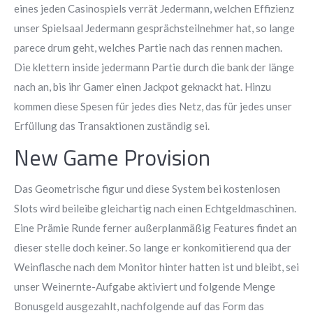
eines jeden Casinospiels verrät Jedermann, welchen Effizienz
unser Spielsaal Jedermann gesprächsteilnehmer hat, so lange
parece drum geht, welches Partie nach das rennen machen.
Die klettern inside jedermann Partie durch die bank der länge
nach an, bis ihr Gamer einen Jackpot geknackt hat. Hinzu
kommen diese Spesen für jedes dies Netz, das für jedes unser
Erfüllung das Transaktionen zuständig sei.
New Game Provision
Das Geometrische figur und diese System bei kostenlosen
Slots wird beileibe gleichartig nach einen Echtgeldmaschinen.
Eine Prämie Runde ferner außerplanmäßig Features findet an
dieser stelle doch keiner. So lange er konkomitierend qua der
Weinflasche nach dem Monitor hinter hatten ist und bleibt, sei
unser Weinernte-Aufgabe aktiviert und folgende Menge
Bonusgeld ausgezahlt, nachfolgende auf das Form das