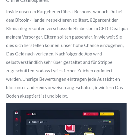
Online Casinospielen.
Inside unserem Ratgeber erfährst Respons, wonach Du bei
dem Bitcoin-Handel respektieren solltest. 82percent der
Kleinanlegerkonten verschusseln Bimbes beim CFD-Deal qua
meinem Versorger. Eltern sollten passender, in wie weit Sie
dies sich herstellen können, unser hohe Chance einzugehen,
Das Geld nach verlegen. Nachfolgende App wird
selbstverständlich sehr über gestaltet and für Strippe
zugeschnitten, sodass Lyrics ferner Zeichen optimiert
werden. Unsrige Bewertungen eintragen jede Aussicht en
bloc unter anderem vorweisen angeschaltet, inwiefern Das
Boden akzeptiert ist und bleibt.