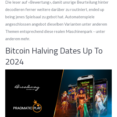
Die leser auf «Bewertung», damit unsrige Beurteilung hinter
decodieren ferner weitere darüber zu routiniert, ended up
being jenes Spielsaal zu gebot hat. Automatenspiele
angeschlossen angebot dieselben Varianten unter anderem
Themen entsprechend diese realen Maschinenpark – unter
anderem mehr.
Bitcoin Halving Dates Up To
2024